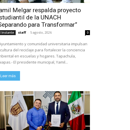
amil Melgar respalda proyecto
studiantil de la UNACH
Separando para Transformar”
staff
-
5 agosto, 2026
l Instante
0
Ayuntamiento y comunidad universitaria impulsan
 cultura del reciclaje para fortalecer la conciencia
biental en escuelas y hogares. Tapachula,
iapas.- El presidente municipal, Yamil...
Leer más