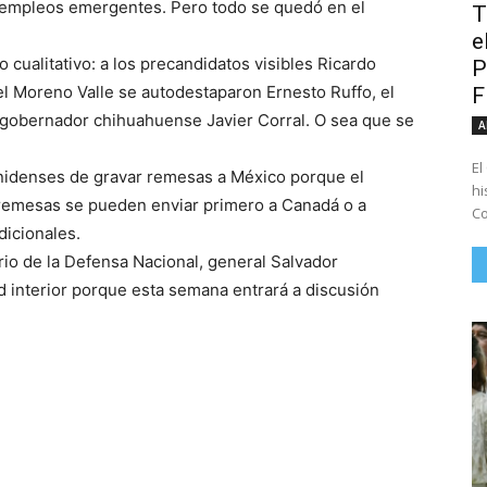
 empleos emergentes. Pero todo se quedó en el
T
e
o cualitativo: a los precandidatos visibles Ricardo
P
el Moreno Valle se autodestaparon Ernesto Ruffo, el
l gobernador chihuahuense Javier Corral. O sea que se
A
El
unidenses de gravar remesas a México porque el
hi
s remesas se pueden enviar primero a Canadá o a
Co
dicionales.
ario de la Defensa Nacional, general Salvador
d interior porque esta semana entrará a discusión