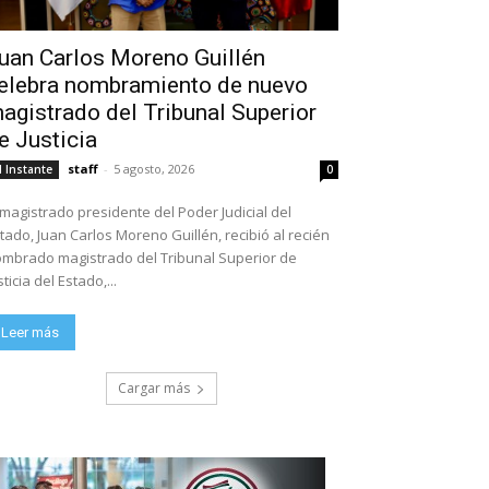
uan Carlos Moreno Guillén
elebra nombramiento de nuevo
agistrado del Tribunal Superior
e Justicia
staff
-
5 agosto, 2026
l Instante
0
 magistrado presidente del Poder Judicial del
tado, Juan Carlos Moreno Guillén, recibió al recién
mbrado magistrado del Tribunal Superior de
sticia del Estado,...
Leer más
Cargar más