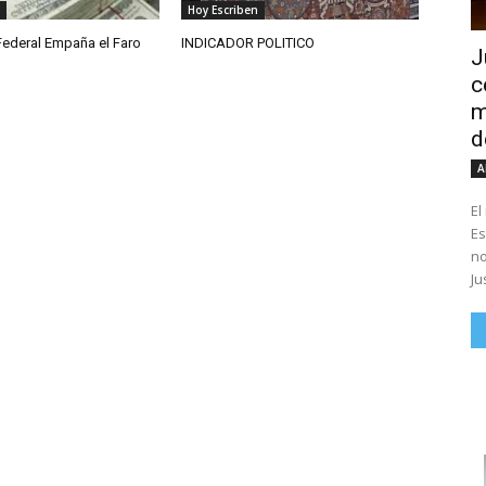
Hoy Escriben
Federal Empaña el Faro
INDICADOR POLITICO
J
c
m
d
A
El
Es
no
Ju