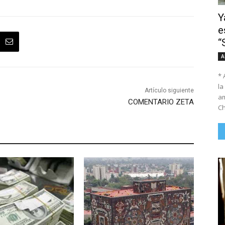
Y
e
“
A
* 
la
Artículo siguiente
am
COMENTARIO ZETA
Ch