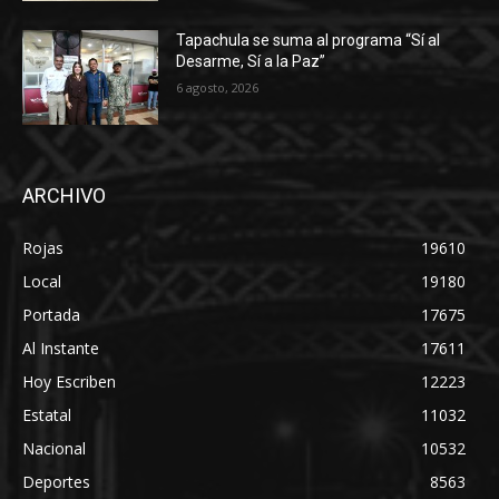
Tapachula se suma al programa “Sí al
Desarme, Sí a la Paz”
6 agosto, 2026
ARCHIVO
Rojas
19610
Local
19180
Portada
17675
Al Instante
17611
Hoy Escriben
12223
Estatal
11032
Nacional
10532
Deportes
8563