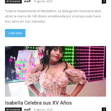
staff
-
8 agosto, 2026
Al Instante
0
*Lidera Ampliamente el Medallero. La delegación mexicana dejó
atrás la marca de 145 títulos establecida por el propio país hace
tres años en San Salvador...
Leer más
Isabella Celebra sus XV Años
staff
-
8 agosto, 2026
Al Instante
0