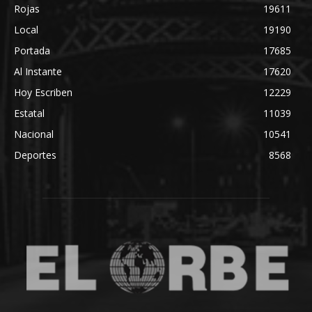
Rojas
19611
Local
19190
Portada
17685
Al Instante
17620
Hoy Escriben
12229
Estatal
11039
Nacional
10541
Deportes
8568