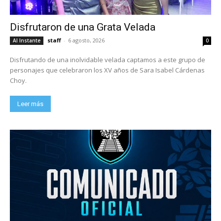
Disfrutaron de una Grata Velada
staff
-
6 agosto, 2026
Al Instante
0
Disfrutando de una inolvidable velada captamos a este grupo de
personajes que celebraron los XV años de Sara Isabel Cárdenas
Choy.
Leer más