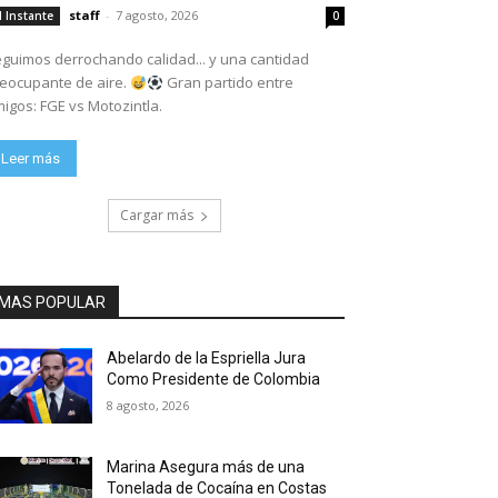
staff
-
7 agosto, 2026
l Instante
0
guimos derrochando calidad... y una cantidad
eocupante de aire.
Gran partido entre
igos: FGE vs Motozintla.
Leer más
Cargar más
MAS POPULAR
Abelardo de la Espriella Jura
Como Presidente de Colombia
8 agosto, 2026
Marina Asegura más de una
Tonelada de Cocaína en Costas