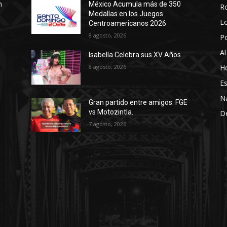
n
México Acumula más de 350
R
Medallas en los Juegos
Lo
Centroamericanos 2026
8 agosto, 2026
P
Al
Isabella Celebra sus XV Años
8 agosto, 2026
Ho
Es
N
Gran partido entre amigos: FGE
vs Motozintla.
D
7 agosto, 2026