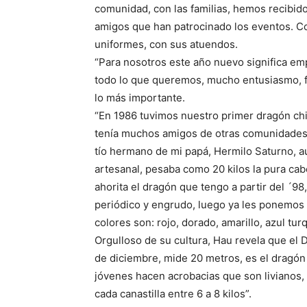
comunidad, con las familias, hemos recibido
amigos que han patrocinado los eventos. Co
uniformes, con sus atuendos.
“Para nosotros este año nuevo significa e
todo lo que queremos, mucho entusiasmo, f
lo más importante.
“En 1986 tuvimos nuestro primer dragón ch
tenía muchos amigos de otras comunidades 
tío hermano de mi papá, Hermilo Saturno, a
artesanal, pesaba como 20 kilos la pura c
ahorita el dragón que tengo a partir del ´98
periódico y engrudo, luego ya les ponemos t
colores son: rojo, dorado, amarillo, azul tu
Orgulloso de su cultura, Hau revela que el 
de diciembre, mide 20 metros, es el dragón
jóvenes hacen acrobacias que son livianos,
cada canastilla entre 6 a 8 kilos”.