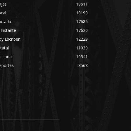
ojas
19611
cal
19190
ortada
17685
 Instante
17620
y Escriben
12229
tatal
11039
acional
10541
eportes
8568