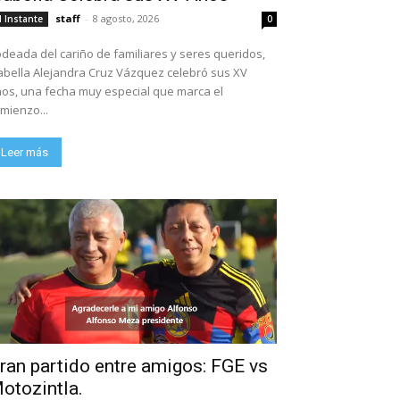
staff
-
8 agosto, 2026
l Instante
0
deada del cariño de familiares y seres queridos,
abella Alejandra Cruz Vázquez celebró sus XV
os, una fecha muy especial que marca el
mienzo...
Leer más
ran partido entre amigos: FGE vs
otozintla.