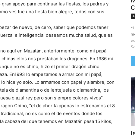
M
 gran apoyo para continuar las fiestas, los padres y
C
mo ves fue una fiesta bien alegre, todos con sus
A
mpezar de nuevo, de cero, saber que podemos tener
*Li
me
uerza, e inteligencia, deseamos mucha salud, que es
es
Sa
ino aquí en Mazatán, anteriormente, como mi papá
chinas ellos nos prestaban los dragones. En 1986 mi
unque no es chino, hizo el primer dragón chino
abeza. En1993 lo empezamos a armar con mi papá,
, lo hice yo solo. Lo armamos con papel y alambre, con
ela de diamantina o de lentejuela o diamantina, los
rquesa o azul rey pero son siempre colores vivos”.
Dragón Chino, “el de ahorita apenas lo estrenamos el 8
 tradicional, no es como el de eventos donde los
 la cabeza del que tenemos en Mazatán pesa 15 kilos,
I