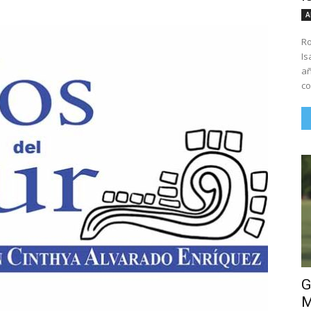
A
Ro
Is
añ
co
G
M