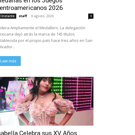
edallas en los Juegos
entroamericanos 2026
staff
-
8 agosto, 2026
l Instante
0
dera Ampliamente el Medallero. La delegación
xicana dejó atrás la marca de 145 títulos
tablecida por el propio país hace tres años en San
lvador...
Leer más
sabella Celebra sus XV Años