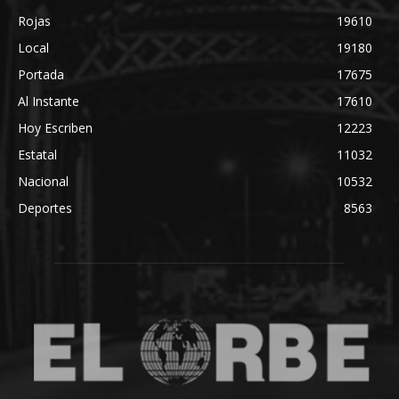
Rojas
19610
Local
19180
Portada
17675
Al Instante
17610
Hoy Escriben
12223
Estatal
11032
Nacional
10532
Deportes
8563