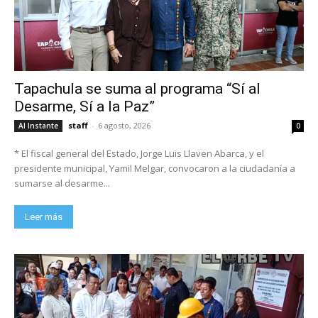
Tapachula se suma al programa “Sí al
Desarme, Sí a la Paz”
staff
-
6 agosto, 2026
Al Instante
0
* El fiscal general del Estado, Jorge Luis Llaven Abarca, y el
presidente municipal, Yamil Melgar, convocaron a la ciudadanía a
sumarse al desarme...
Leer más