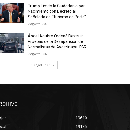
Trump Limita la Ciudadanía por
Nacimiento con Decreto al
Señalarla de “Turismo de Parto”
7 agosto, 2026
Ángel Aguirre Ordenó Destruir
Pruebas de la Desaparición de
Normalistas de Ayotzinapa: FGR
7 agosto, 2026
Cargar más
RCHIVO
ojas
19610
cal
19185