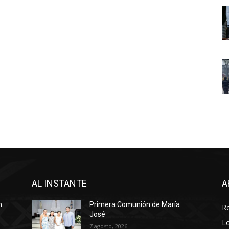
AL INSTANTE
A
n
Primera Comunión de María
R
José
Lo
7 agosto, 2026