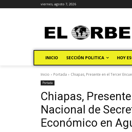
viernes, agosto 7, 2026
INICIO
SECCIÓN POLITICA
HOY ES
Inicio
Portada
Chiapas, Presente en el Tercer Encue
Portada
Chiapas, Presente
Nacional de Secre
Económico en Agu