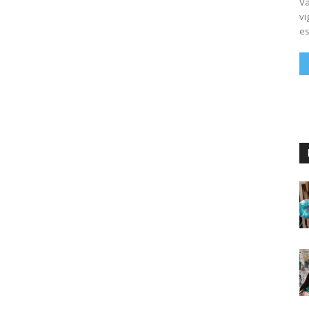
Vá
vi
es