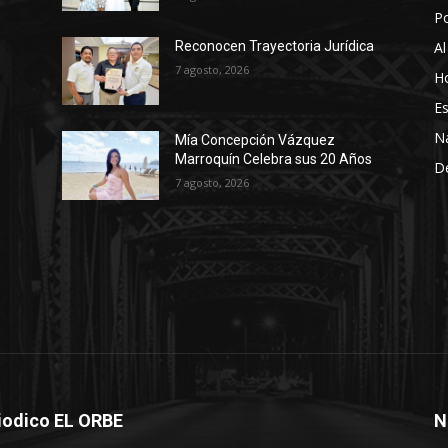
P
Al
Reconocen Trayectoria Jurídica
7 agosto, 2026
Ho
Es
N
Mía Concepción Vázquez
Marroquín Celebra sus 20 Años
D
7 agosto, 2026
iodico EL ORBE
N