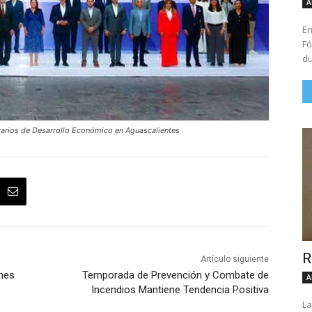
A
En
Fó
du
etarios de Desarrollo Económico en Aguascalientes
R
Artículo siguiente
nes
Temporada de Prevención y Combate de
A
Incendios Mantiene Tendencia Positiva
La