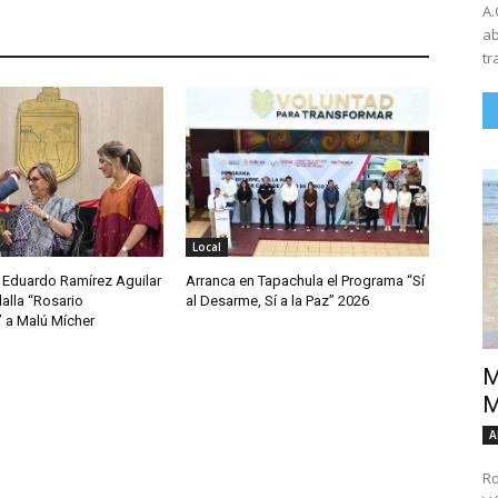
A.
ab
tr
Local
Eduardo Ramírez Aguilar
Arranca en Tapachula el Programa “Sí
lla “Rosario
al Desarme, Sí a la Paz” 2026
” a Malú Mícher
M
M
A
Ro