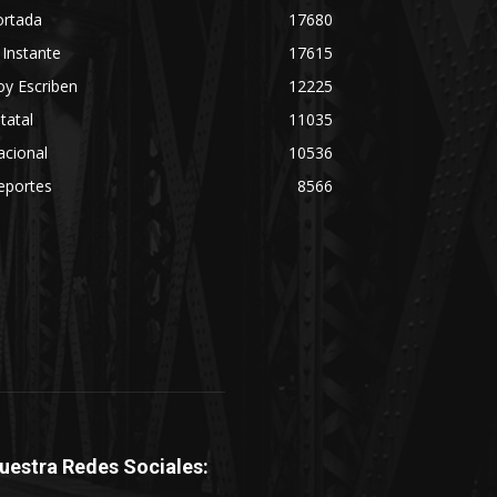
ortada
17680
 Instante
17615
y Escriben
12225
tatal
11035
acional
10536
eportes
8566
uestra Redes Sociales: