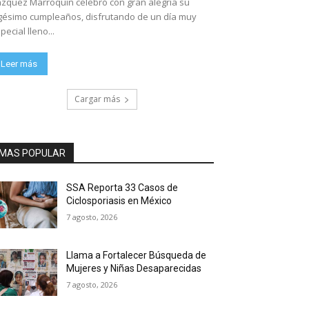
zquez Marroquín celebró con gran alegría su
gésimo cumpleaños, disfrutando de un día muy
pecial lleno...
Leer más
Cargar más
MAS POPULAR
SSA Reporta 33 Casos de
Ciclosporiasis en México
7 agosto, 2026
Llama a Fortalecer Búsqueda de
Mujeres y Niñas Desaparecidas
7 agosto, 2026