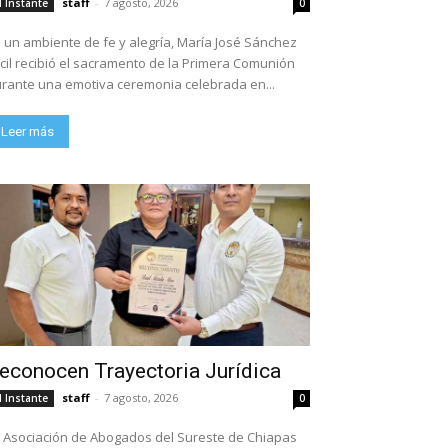
staff
-
7 agosto, 2026
l Instante
0
 un ambiente de fe y alegría, María José Sánchez
cil recibió el sacramento de la Primera Comunión
rante una emotiva ceremonia celebrada en...
Leer más
econocen Trayectoria Jurídica
staff
-
7 agosto, 2026
l Instante
0
 Asociación de Abogados del Sureste de Chiapas