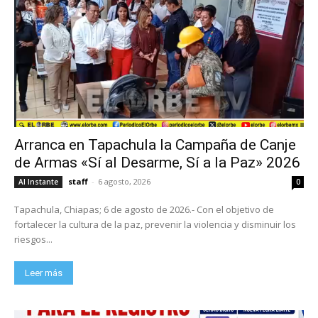
Arranca en Tapachula la Campaña de Canje
de Armas «Sí al Desarme, Sí a la Paz» 2026
staff
-
6 agosto, 2026
Al Instante
0
Tapachula, Chiapas; 6 de agosto de 2026.- Con el objetivo de
fortalecer la cultura de la paz, prevenir la violencia y disminuir los
riesgos...
Leer más