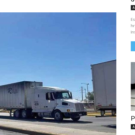
A
Es
hrs. Se parte del 43 anivers
In
P
A