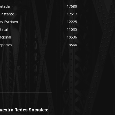
ortada
17680
 Instante
17617
y Escriben
12225
tatal
11035
acional
10536
eportes
8566
uestra Redes Sociales: