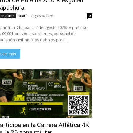
rbol de Hule de Alto Riesgo en
apachula.
staff
-
7 agosto, 2026
l Instante
0
pachula, Chiapas a 7 de agosto 2026.- A partir de
s 09:00 horas de este viernes, personal de
otección Civil inició los trabajos para...
Leer más
articipa en la Carrera Atlética 4K
e la 36 zona militar.