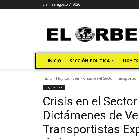
viernes, agosto 7, 2026
INICIO
SECCIÓN POLITICA
HOY ES
Inicio
Hoy Escriben
Crisis en el Sector Transporte: 
Hoy Escriben
Crisis en el Sector
Dictámenes de Ver
Transportistas Ex