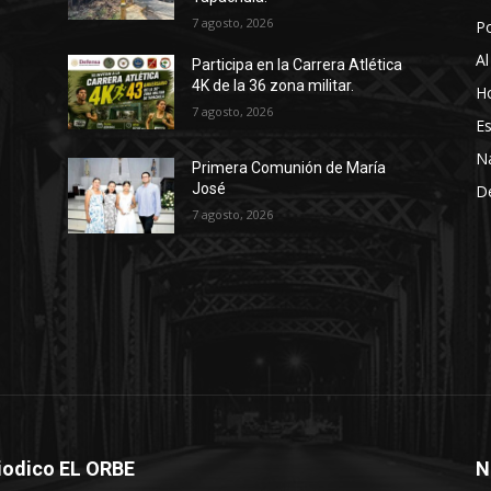
7 agosto, 2026
P
Al
Participa en la Carrera Atlética
4K de la 36 zona militar.
Ho
7 agosto, 2026
Es
N
Primera Comunión de María
José
D
7 agosto, 2026
iodico EL ORBE
N