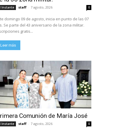
staff
-
7 agosto, 2026
l Instante
0
te domingo 09 de agosto, inicia en punto de las 07
ario de la zona militar.
scripciones gratis...
Leer más
rimera Comunión de María José
staff
-
7 agosto, 2026
l Instante
0