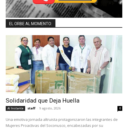
EL ORBE AL MOMENTO:
Solidaridad que Deja Huella
staff
-
9 agosto, 2026
Al Instante
0
Una emotiva jornada altruista protagonizaron las integrantes de
Mujeres Proactivas del Soconusco, encabezadas por su