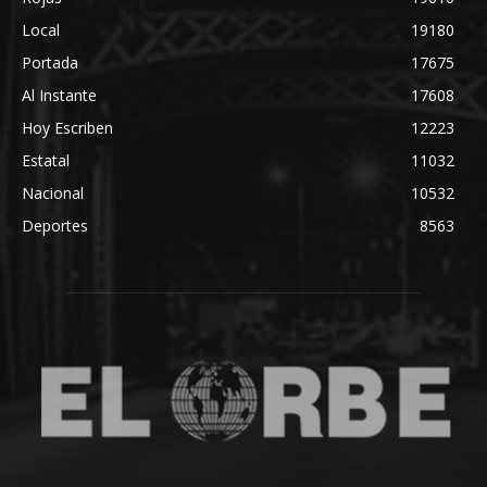
Local
19180
Portada
17675
Al Instante
17608
Hoy Escriben
12223
Estatal
11032
Nacional
10532
Deportes
8563