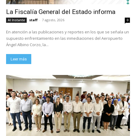
La Fiscalía General del Estado informa
staff
-
7 agosto, 2026
Al Instante
0
En atención a las publicaciones y reportes en los que se señala un
supuesto enfrentamiento en las inmediaciones del Aeropuerto
Ángel Albino Corzo, la...
Leer más