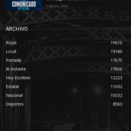
5 agosto, 2026
ARCHIVO
Rojas
19610
Local
19180
Portada
17675
Al Instante
17606
Hoy Escriben
12223
Estatal
11032
Nacional
10532
Deportes
8563