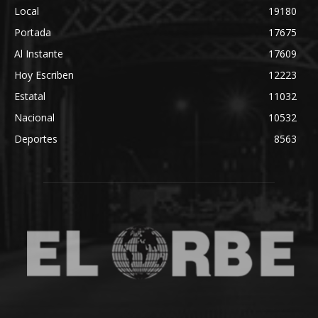
Local
19180
Portada
17675
Al Instante
17609
Hoy Escriben
12223
Estatal
11032
Nacional
10532
Deportes
8563