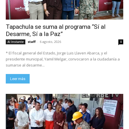
Tapachula se suma al programa “Sí al
Desarme, Sí a la Paz”
staff
-
6 agosto, 2026
Al Instante
0
* El fiscal general del Estado, Jorge Luis Llaven Abarca, y el
presidente municipal, Yamil Melgar, convocaron a la ciudadanía a
sumarse al desarme...
Leer más