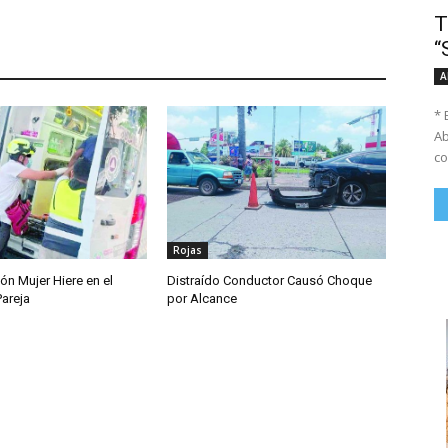
T
“
A
* 
Ab
co
Rojas
ón Mujer Hiere en el
Distraído Conductor Causó Choque
Pareja
por Alcance