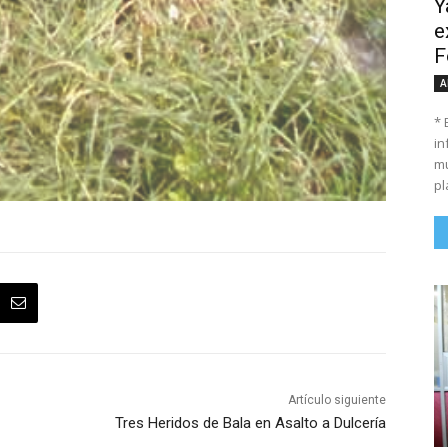
Y
e
F
A
* 
in
mu
pl
Artículo siguiente
Tres Heridos de Bala en Asalto a Dulcería