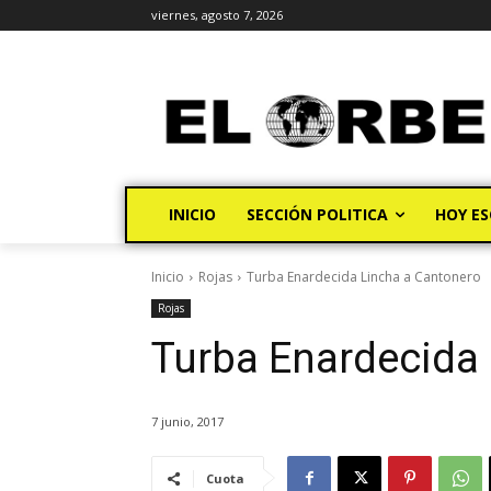
viernes, agosto 7, 2026
INICIO
SECCIÓN POLITICA
HOY ES
Inicio
Rojas
Turba Enardecida Lincha a Cantonero
Rojas
Turba Enardecida
7 junio, 2017
Cuota