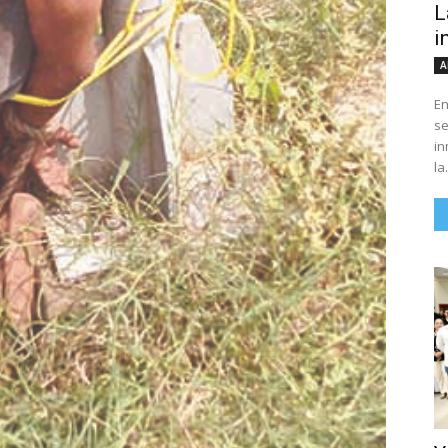
L
i
A
En
se
in
la.