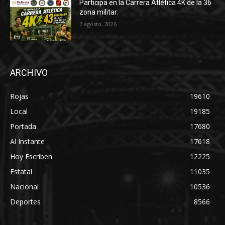
Participa en la Carrera Atlética 4K de la 36
zona militar.
7 agosto, 2026
ARCHIVO
Rojas
19610
Local
19185
Portada
17680
Al Instante
17618
Hoy Escriben
12225
Estatal
11035
Nacional
10536
Deportes
8566