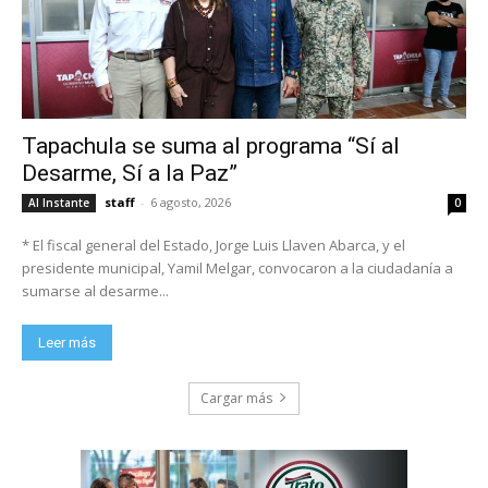
Tapachula se suma al programa “Sí al
Desarme, Sí a la Paz”
staff
-
6 agosto, 2026
Al Instante
0
* El fiscal general del Estado, Jorge Luis Llaven Abarca, y el
presidente municipal, Yamil Melgar, convocaron a la ciudadanía a
sumarse al desarme...
Leer más
Cargar más