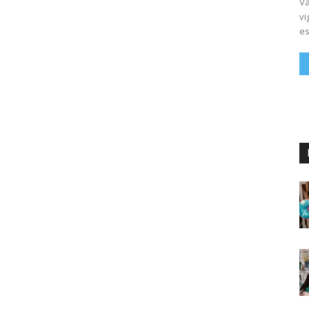
Vá
vi
es