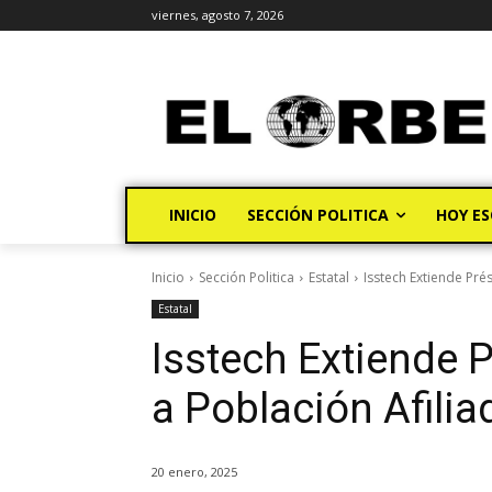
viernes, agosto 7, 2026
INICIO
SECCIÓN POLITICA
HOY ES
Inicio
Sección Politica
Estatal
Isstech Extiende Pr
Estatal
Isstech Extiende
a Población Afilia
20 enero, 2025