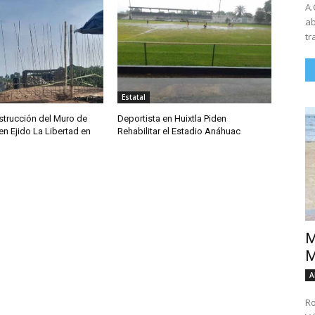
A.
ab
tr
Estatal
trucción del Muro de
Deportista en Huixtla Piden
n Ejido La Libertad en
Rehabilitar el Estadio Anáhuac
M
M
A
Ro