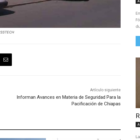
A
En
Fó
du
l ISSTECH
Artículo siguiente
Informan Avances en Materia de Seguridad Para la
Pacificación de Chiapas
R
A
La