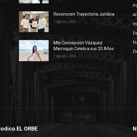
P
Al
Reconocen Trayectoria Jurídica
7 agosto, 2026
Ho
Es
N
Mía Concepción Vázquez
Marroquín Celebra sus 20 Años
D
7 agosto, 2026
iodico EL ORBE
N