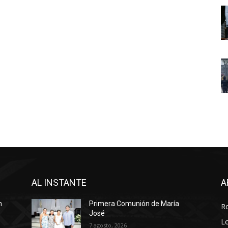
AL INSTANTE
A
n
Primera Comunión de María
R
José
Lo
7 agosto, 2026