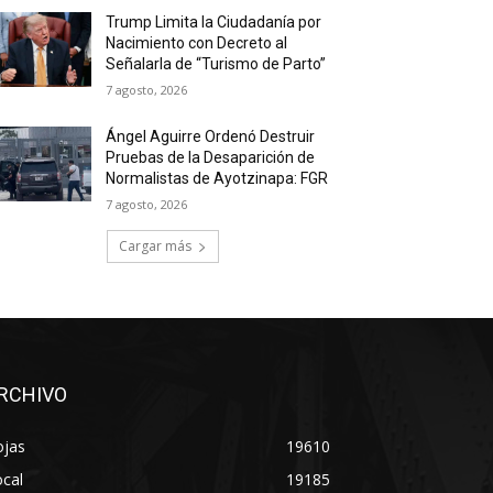
Trump Limita la Ciudadanía por
Nacimiento con Decreto al
Señalarla de “Turismo de Parto”
7 agosto, 2026
Ángel Aguirre Ordenó Destruir
Pruebas de la Desaparición de
Normalistas de Ayotzinapa: FGR
7 agosto, 2026
Cargar más
RCHIVO
ojas
19610
cal
19185