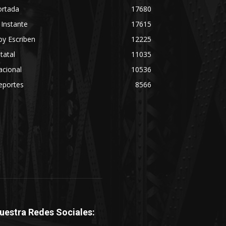
ortada
17680
 Instante
17615
y Escriben
12225
tatal
11035
acional
10536
eportes
8566
uestra Redes Sociales: