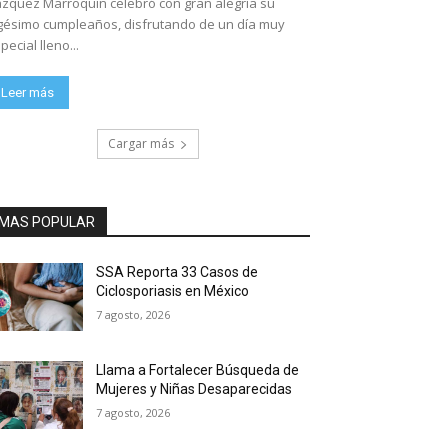
zquez Marroquín celebró con gran alegría su
gésimo cumpleaños, disfrutando de un día muy
pecial lleno...
Leer más
Cargar más
MAS POPULAR
SSA Reporta 33 Casos de
Ciclosporiasis en México
7 agosto, 2026
Llama a Fortalecer Búsqueda de
Mujeres y Niñas Desaparecidas
7 agosto, 2026