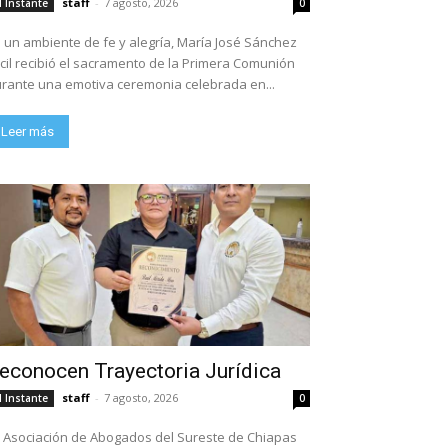
staff
-
7 agosto, 2026
l Instante
0
 un ambiente de fe y alegría, María José Sánchez
cil recibió el sacramento de la Primera Comunión
rante una emotiva ceremonia celebrada en...
Leer más
econocen Trayectoria Jurídica
staff
-
7 agosto, 2026
l Instante
0
 Asociación de Abogados del Sureste de Chiapas