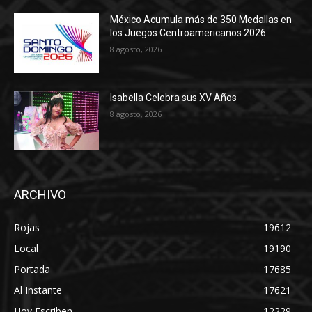
México Acumula más de 350 Medallas en
los Juegos Centroamericanos 2026
8 agosto, 2026
Isabella Celebra sus XV Años
8 agosto, 2026
ARCHIVO
Rojas
19612
Local
19190
Portada
17685
Al Instante
17621
Hoy Escriben
12229