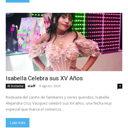
Isabella Celebra sus XV Años
staff
-
8 agosto, 2026
Al Instante
0
Rodeada del cariño de familiares y seres queridos, Isabella
Alejandra Cruz Vázquez celebró sus XV años, una fecha muy
especial que marca el comienzo...
Leer más