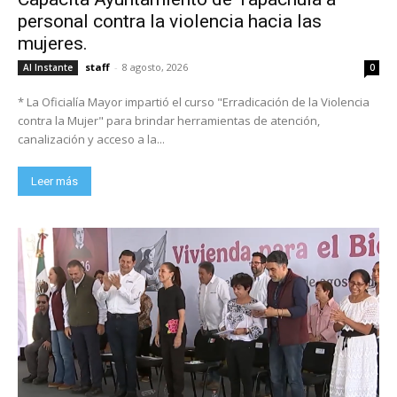
personal contra la violencia hacia las
mujeres.
staff
-
8 agosto, 2026
Al Instante
0
* La Oficialía Mayor impartió el curso "Erradicación de la Violencia
contra la Mujer" para brindar herramientas de atención,
canalización y acceso a la...
Leer más