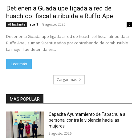
Detienen a Guadalupe ligada a red de
huachicol fiscal atribuida a Ruffo Apel
staff
-
8 agosto, 2026
Al Instante
0
Detienen a Guadalupe ligada a red de huachicol fiscal atribuida a
Ruffo Apel; suman 9 capturados por contrabando de combustible
La mujer fue detenida en...
Leer más
Cargar más
MAS POPULAR
Capacita Ayuntamiento de Tapachula a
personal contra la violencia hacia las
mujeres.
8 agosto, 2026