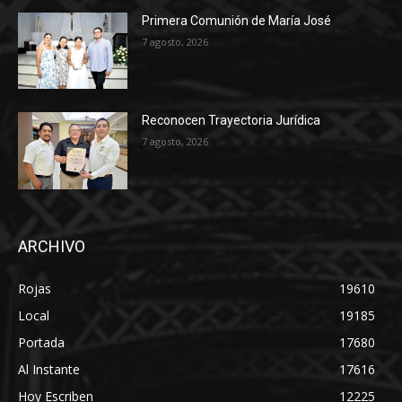
Primera Comunión de María José
7 agosto, 2026
Reconocen Trayectoria Jurídica
7 agosto, 2026
ARCHIVO
Rojas
19610
Local
19185
Portada
17680
Al Instante
17616
Hoy Escriben
12225