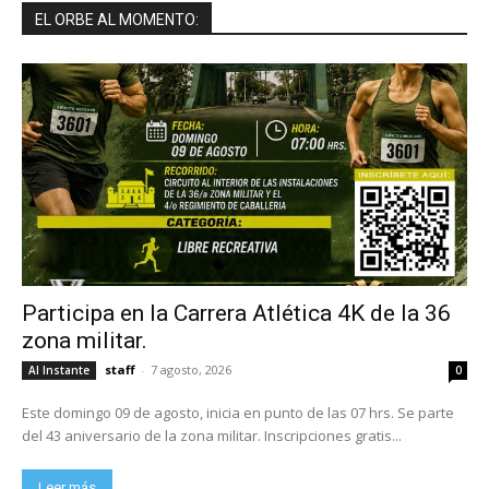
EL ORBE AL MOMENTO:
Participa en la Carrera Atlética 4K de la 36
zona militar.
staff
-
7 agosto, 2026
Al Instante
0
Este domingo 09 de agosto, inicia en punto de las 07 hrs. Se parte
del 43 aniversario de la zona militar. Inscripciones gratis...
Leer más