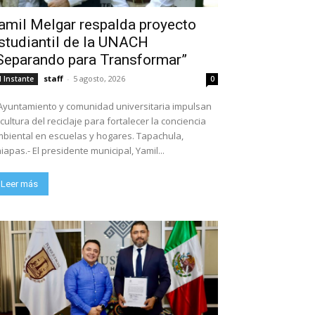
amil Melgar respalda proyecto
studiantil de la UNACH
Separando para Transformar”
staff
-
5 agosto, 2026
l Instante
0
Ayuntamiento y comunidad universitaria impulsan
 cultura del reciclaje para fortalecer la conciencia
biental en escuelas y hogares. Tapachula,
iapas.- El presidente municipal, Yamil...
Leer más