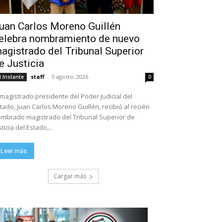
uan Carlos Moreno Guillén
elebra nombramiento de nuevo
agistrado del Tribunal Superior
e Justicia
staff
-
5 agosto, 2026
l Instante
0
 magistrado presidente del Poder Judicial del
tado, Juan Carlos Moreno Guillén, recibió al recién
mbrado magistrado del Tribunal Superior de
sticia del Estado,...
Leer más
Cargar más