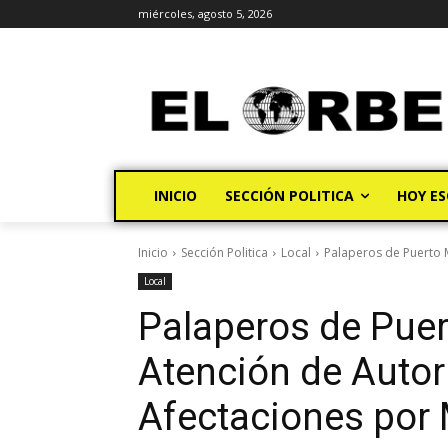
miércoles, agosto 5, 2026
INICIO
SECCIÓN POLITICA
HOY ES
Inicio
Sección Politica
Local
Palaperos de Puerto M
Local
Palaperos de Puer
Atención de Autor
Afectaciones por