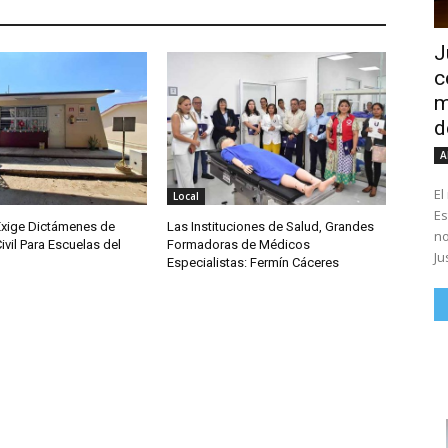
J
c
m
d
A
El
Local
Es
Exige Dictámenes de
Las Instituciones de Salud, Grandes
no
ivil Para Escuelas del
Formadoras de Médicos
Ju
Especialistas: Fermín Cáceres