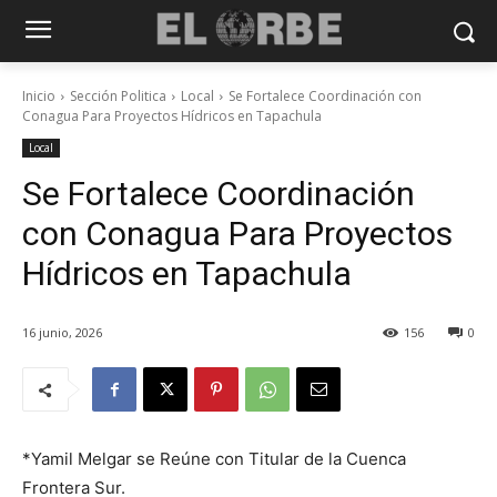
Inicio
Sección Politica
Local
Se Fortalece Coordinación con
Conagua Para Proyectos Hídricos en Tapachula
Local
Se Fortalece Coordinación
con Conagua Para Proyectos
Hídricos en Tapachula
16 junio, 2026
156
0
*Yamil Melgar se Reúne con Titular de la Cuenca
Frontera Sur.