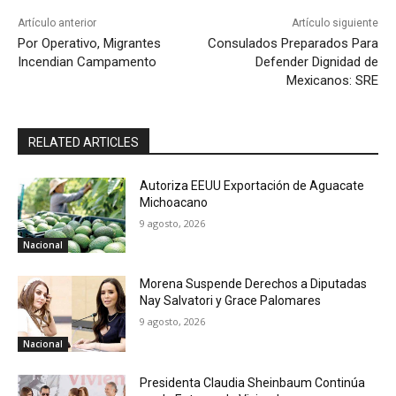
Artículo anterior
Artículo siguiente
Por Operativo, Migrantes
Consulados Preparados Para
Incendian Campamento
Defender Dignidad de
Mexicanos: SRE
RELATED ARTICLES
Autoriza EEUU Exportación de Aguacate
Michoacano
9 agosto, 2026
Nacional
Morena Suspende Derechos a Diputadas
Nay Salvatori y Grace Palomares
9 agosto, 2026
Nacional
Presidenta Claudia Sheinbaum Continúa