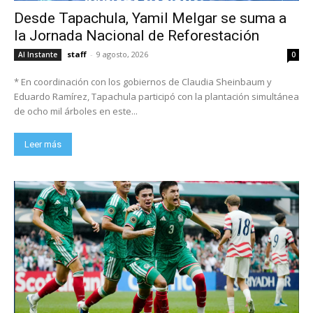
Desde Tapachula, Yamil Melgar se suma a
la Jornada Nacional de Reforestación
staff
-
9 agosto, 2026
Al Instante
0
* En coordinación con los gobiernos de Claudia Sheinbaum y
Eduardo Ramírez, Tapachula participó con la plantación simultánea
de ocho mil árboles en este...
Leer más