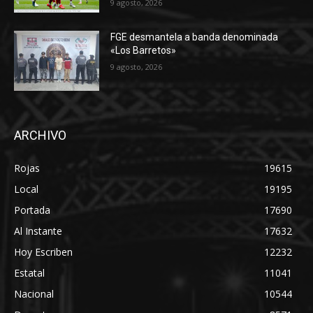
9 agosto, 2026
FGE desmantela a banda denominada
«Los Barretos»
9 agosto, 2026
ARCHIVO
Rojas
19615
Local
19195
Portada
17690
Al Instante
17632
Hoy Escriben
12232
Estatal
11041
Nacional
10544