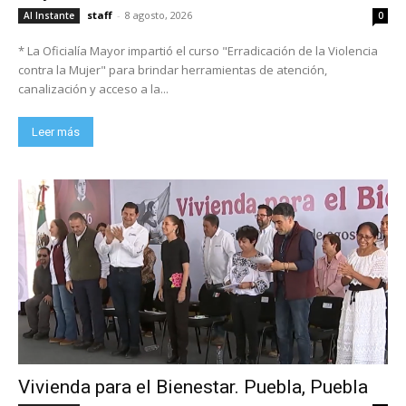
staff
-
8 agosto, 2026
Al Instante
0
* La Oficialía Mayor impartió el curso "Erradicación de la Violencia
contra la Mujer" para brindar herramientas de atención,
canalización y acceso a la...
Leer más
Vivienda para el Bienestar. Puebla, Puebla