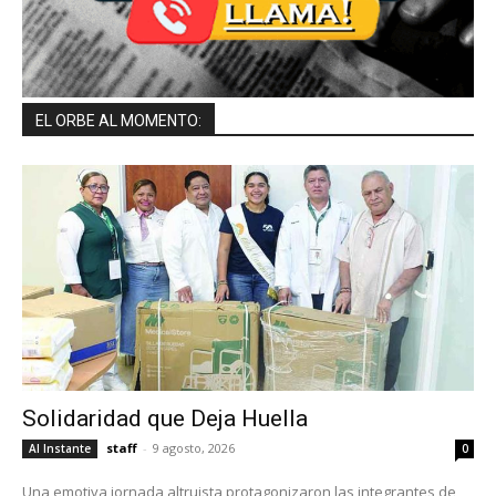
EL ORBE AL MOMENTO:
Solidaridad que Deja Huella
staff
-
9 agosto, 2026
Al Instante
0
Una emotiva jornada altruista protagonizaron las integrantes de