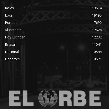
Rojas
19614
Local
19195
Portada
17690
Al Instante
17624
Hoy Escriben
12232
Estatal
11041
Nacional
10544
Deportes
8571