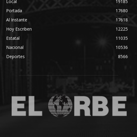
Local
19185
Portada
17680
Al Instante
17618
Hoy Escriben
12225
Estatal
11035
Nacional
10536
Deportes
8566