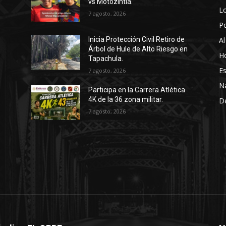
vs Motozintla.
Lo
7 agosto, 2026
P
Al
Inicia Protección Civil Retiro de
Árbol de Hule de Alto Riesgo en
Ho
Tapachula.
Es
7 agosto, 2026
N
Participa en la Carrera Atlética
4K de la 36 zona militar.
D
7 agosto, 2026