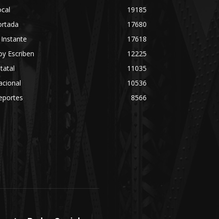
cal
19185
ortada
17680
 Instante
17618
y Escriben
12225
tatal
11035
acional
10536
eportes
8566