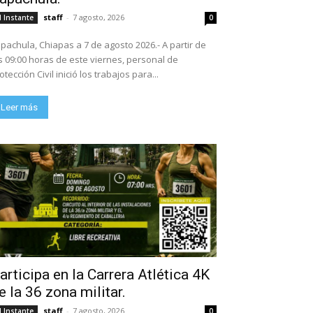
staff
-
7 agosto, 2026
l Instante
0
pachula, Chiapas a 7 de agosto 2026.- A partir de
s 09:00 horas de este viernes, personal de
otección Civil inició los trabajos para...
Leer más
articipa en la Carrera Atlética 4K
e la 36 zona militar.
staff
-
7 agosto, 2026
l Instante
0