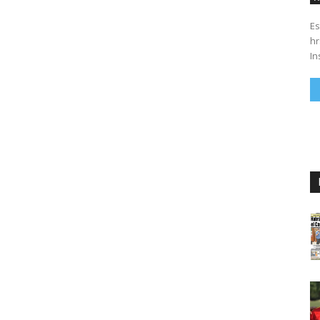
Es
hrs. Se parte del 43 anivers
In