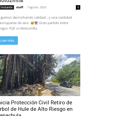
otozintla.
staff
-
7 agosto, 2026
l Instante
0
guimos derrochando calidad... y una cantidad
eocupante de aire.
Gran partido entre
igos: FGE vs Motozintla.
Leer más
nicia Protección Civil Retiro de
rbol de Hule de Alto Riesgo en
apachula.