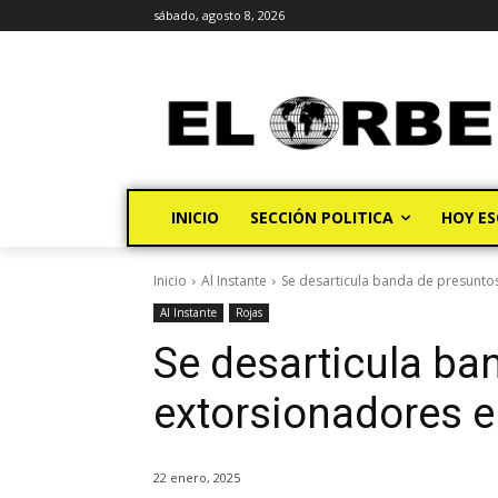
sábado, agosto 8, 2026
INICIO
SECCIÓN POLITICA
HOY ES
Inicio
Al Instante
Se desarticula banda de presuntos
Al Instante
Rojas
Se desarticula ba
extorsionadores en
22 enero, 2025