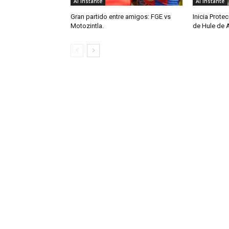
Al Instante
Al Instante
Gran partido entre amigos: FGE vs
Inicia Protec
Motozintla.
de Hule de 