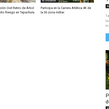
Al Instante
A
ción Civil Retiro de Árbol
Participa en la Carrera Atlética 4K de
Alto Riesgo en Tapachula.
la 36 zona militar.
Ta
la
Pr
P
d
A