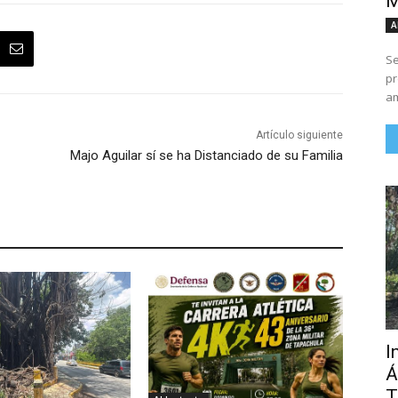
M
A
Se
pr
am
Artículo siguiente
Majo Aguilar sí se ha Distanciado de su Familia
I
Á
T