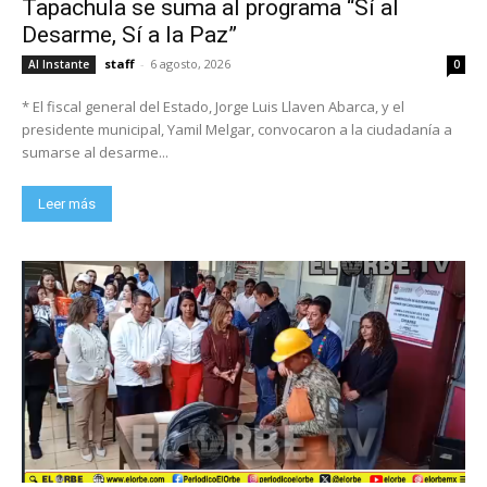
Tapachula se suma al programa “Sí al
Desarme, Sí a la Paz”
staff
-
6 agosto, 2026
Al Instante
0
* El fiscal general del Estado, Jorge Luis Llaven Abarca, y el
presidente municipal, Yamil Melgar, convocaron a la ciudadanía a
sumarse al desarme...
Leer más