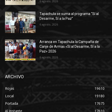
6 agosto, 2026
Tapachula se suma al programa “Sí al
Desarme, Sí a la Paz”
6 agosto, 2026
Arranca en Tapachula la Campaña de
Canje de Armas «Sí al Desarme, Sí a la
Paz» 2026
6 agosto, 2026
ARCHIVO
Rojas
19610
Local
19180
Portada
17675
Al Instante
17610