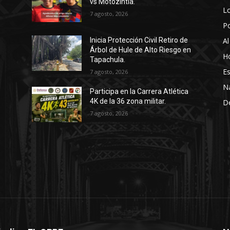
vs Motozintla.
Lo
7 agosto, 2026
P
Al
Inicia Protección Civil Retiro de
Árbol de Hule de Alto Riesgo en
Ho
Tapachula.
Es
7 agosto, 2026
N
Participa en la Carrera Atlética
4K de la 36 zona militar.
D
7 agosto, 2026