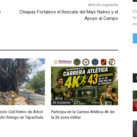
Artículo siguiente
Es
e
Chiapas Fortalece el Rescate del Maíz Nativo y el
hrs. Se parte del 43 anivers
Apoyo al Campo
In
Al Instante
ción Civil Retiro de Árbol
Participa en la Carrera Atlética 4K de
Alto Riesgo en Tapachula.
la 36 zona militar.