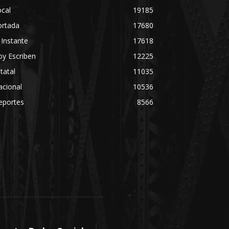
cal
19185
ortada
17680
 Instante
17618
y Escriben
12225
tatal
11035
acional
10536
eportes
8566