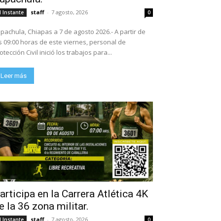
staff
-
7 agosto, 2026
l Instante
0
pachula, Chiapas a 7 de agosto 2026.- A partir de
s 09:00 horas de este viernes, personal de
otección Civil inició los trabajos para...
Leer más
articipa en la Carrera Atlética 4K
e la 36 zona militar.
staff
-
7 agosto, 2026
l Instante
0