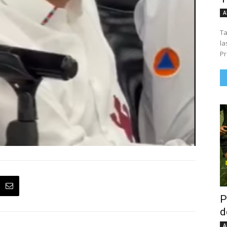
A
Ta
la
Pr
P
d
A