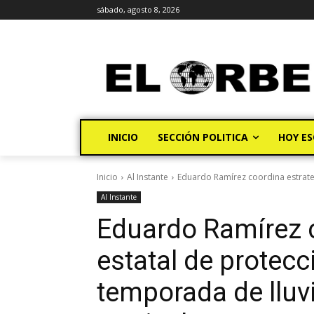
sábado, agosto 8, 2026
INICIO
SECCIÓN POLITICA
HOY ES
Inicio
Al Instante
Eduardo Ramírez coordina estrateg
Al Instante
Eduardo Ramírez c
estatal de protecci
temporada de lluv