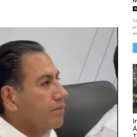
M
A
Se
pr
am
I
Á
T