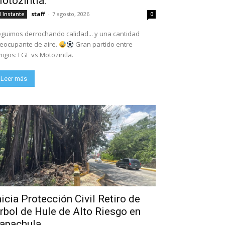
otozintla.
staff
-
7 agosto, 2026
l Instante
0
guimos derrochando calidad... y una cantidad
eocupante de aire.
Gran partido entre
igos: FGE vs Motozintla.
Leer más
nicia Protección Civil Retiro de
rbol de Hule de Alto Riesgo en
apachula.