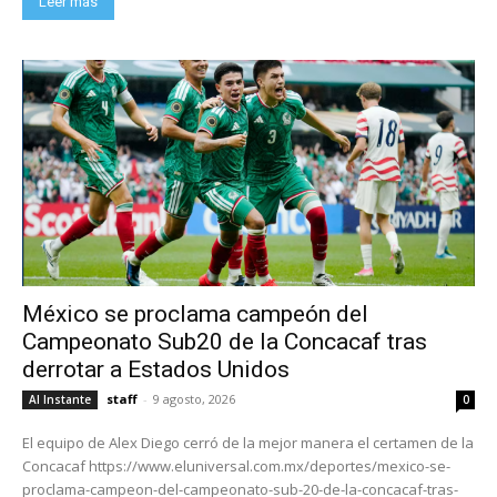
Leer más
México se proclama campeón del
Campeonato Sub20 de la Concacaf tras
derrotar a Estados Unidos
staff
-
9 agosto, 2026
Al Instante
0
El equipo de Alex Diego cerró de la mejor manera el certamen de la
Concacaf https://www.eluniversal.com.mx/deportes/mexico-se-
proclama-campeon-del-campeonato-sub-20-de-la-concacaf-tras-