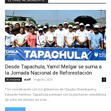
Desde Tapachula, Yamil Melgar se suma a
la Jornada Nacional de Reforestación
staff
-
9 agosto, 2026
Al Instante
0
* En coordinación con los gobiernos de Claudia Sheinbaum y
Eduardo Ramírez, Tapachula participó con la plantación simultánea
de ocho mil árboles en este...