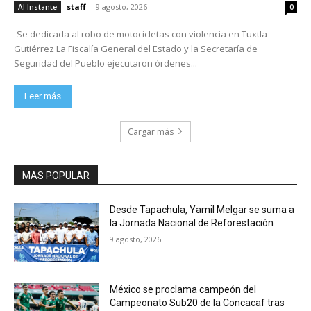
staff
-
9 agosto, 2026
Al Instante
0
-Se dedicada al robo de motocicletas con violencia en Tuxtla
Gutiérrez La Fiscalía General del Estado y la Secretaría de
Seguridad del Pueblo ejecutaron órdenes...
Leer más
Cargar más
MAS POPULAR
Desde Tapachula, Yamil Melgar se suma a
la Jornada Nacional de Reforestación
9 agosto, 2026
México se proclama campeón del
Campeonato Sub20 de la Concacaf tras