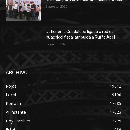
8 agosto, 2026
Detienen a Guadalupe ligada a red de
huachicol fiscal atribuida a Ruffo Apel
8 agosto, 2026
ARCHIVO
Rojas
19612
Local
19190
Portada
17685
Al Instante
17623
Hoy Escriben
12229
Estatal
11039