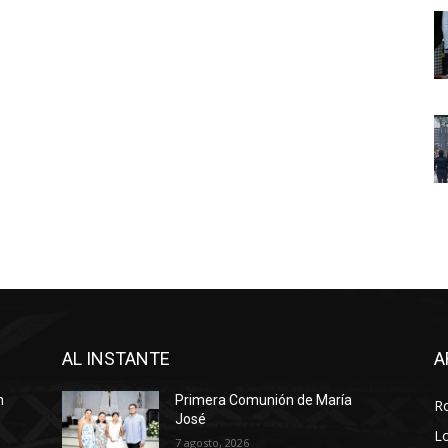
AL INSTANTE
A
n
Primera Comunión de María
R
José
Lo
7 agosto, 2026