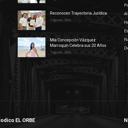
P
Al
Reconocen Trayectoria Jurídica
7 agosto, 2026
Ho
Es
N
Mía Concepción Vázquez
Marroquín Celebra sus 20 Años
D
7 agosto, 2026
iodico EL ORBE
N