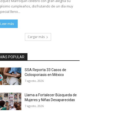
zquez Marroquín celebró con gran alegría su
gésimo cumpleaños, disfrutando de un día muy
pecial lleno...
Leer más
Cargar más
MAS POPULAR
SSA Reporta 33 Casos de
Ciclosporiasis en México
7 agosto, 2026
Llama a Fortalecer Búsqueda de
Mujeres y Niñas Desaparecidas
7 agosto, 2026