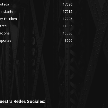
ortada
17680
 Instante
17615
y Escriben
12225
tatal
11035
acional
10536
eportes
8566
uestra Redes Sociales: