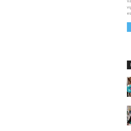
Vá
vi
es