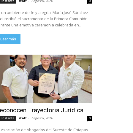
staff
-
7 agosto, 2026
l Instante
0
 un ambiente de fe y alegría, María José Sánchez
cil recibió el sacramento de la Primera Comunión
rante una emotiva ceremonia celebrada en...
Leer más
econocen Trayectoria Jurídica
staff
-
7 agosto, 2026
l Instante
0
 Asociación de Abogados del Sureste de Chiapas