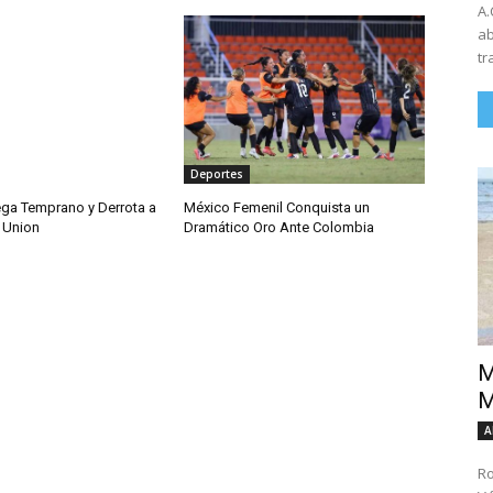
A.
ab
tr
Deportes
ega Temprano y Derrota a
México Femenil Conquista un
 Union
Dramático Oro Ante Colombia
M
M
A
Ro