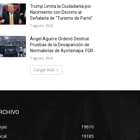
Trump Limita la Ciudadanía por
Nacimiento con Decreto al
Señalarla de “Turismo de Parto”
7 agosto, 2026
Ángel Aguirre Ordenó Destruir
Pruebas de la Desaparición de
Normalistas de Ayotzinapa: FGR
7 agosto, 2026
Cargar más
RCHIVO
ojas
19610
cal
19185