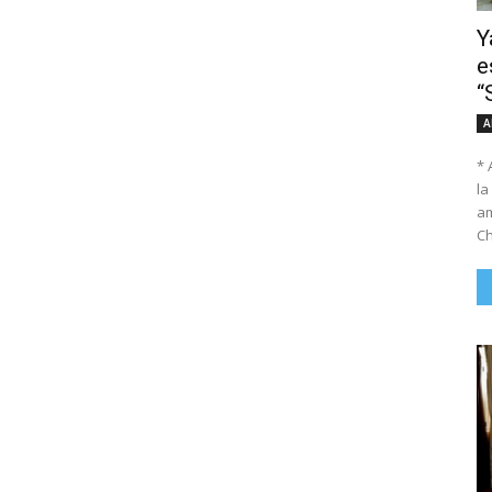
Y
e
“
A
* 
la
am
Ch