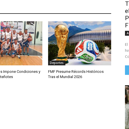
T
e
P
A
El
hi
Co
Deportes
las Impone Condiciones y
FMF Presume Récords Históricos
teñotes
Tras el Mundial 2026