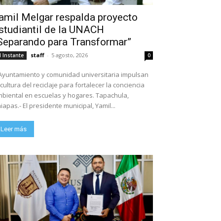
amil Melgar respalda proyecto
studiantil de la UNACH
Separando para Transformar”
staff
-
5 agosto, 2026
l Instante
0
Ayuntamiento y comunidad universitaria impulsan
 cultura del reciclaje para fortalecer la conciencia
biental en escuelas y hogares. Tapachula,
iapas.- El presidente municipal, Yamil...
Leer más