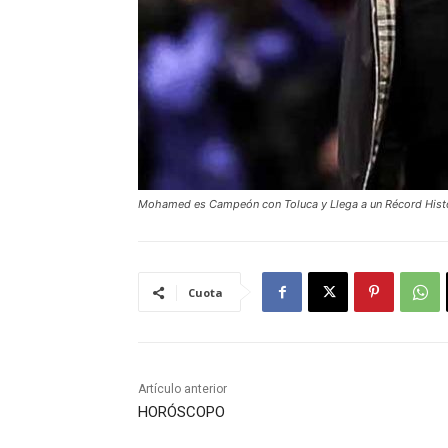
Mohamed es Campeón con Toluca y Llega a un Récord Hist
Cuota
Artículo anterior
HORÓSCOPO