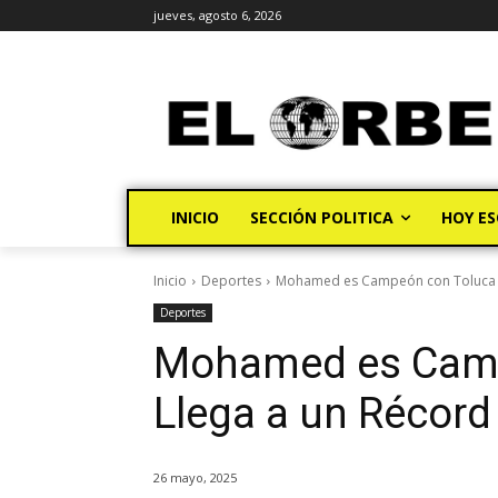
jueves, agosto 6, 2026
INICIO
SECCIÓN POLITICA
HOY ES
Inicio
Deportes
Mohamed es Campeón con Toluca y 
Deportes
Mohamed es Camp
Llega a un Récord
26 mayo, 2025