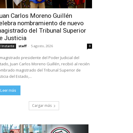
uan Carlos Moreno Guillén
elebra nombramiento de nuevo
agistrado del Tribunal Superior
e Justicia
staff
-
5 agosto, 2026
l Instante
0
 magistrado presidente del Poder Judicial del
tado, Juan Carlos Moreno Guillén, recibió al recién
mbrado magistrado del Tribunal Superior de
sticia del Estado,...
Leer más
Cargar más