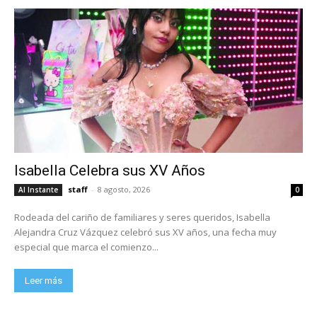
Isabella Celebra sus XV Años
staff
-
8 agosto, 2026
Al Instante
0
Rodeada del cariño de familiares y seres queridos, Isabella
Alejandra Cruz Vázquez celebró sus XV años, una fecha muy
especial que marca el comienzo...
Leer más