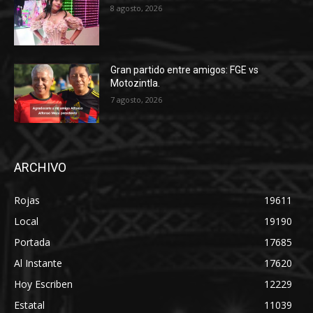
8 agosto, 2026
Gran partido entre amigos: FGE vs
Motozintla.
7 agosto, 2026
ARCHIVO
Rojas
19611
Local
19190
Portada
17685
Al Instante
17620
Hoy Escriben
12229
Estatal
11039