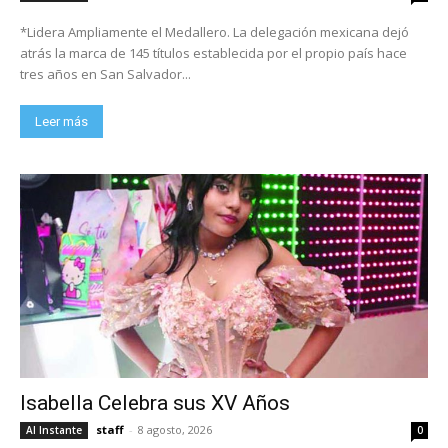
*Lidera Ampliamente el Medallero. La delegación mexicana dejó
atrás la marca de 145 títulos establecida por el propio país hace
tres años en San Salvador...
Leer más
Isabella Celebra sus XV Años
staff
-
8 agosto, 2026
Al Instante
0