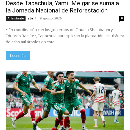
Desde Tapachula, Yamil Melgar se suma a
la Jornada Nacional de Reforestación
staff
-
9 agosto, 2026
Al Instante
0
* En coordinación con los gobiernos de Claudia Sheinbaum y
Eduardo Ramírez, Tapachula participó con la plantación simultánea
de ocho mil árboles en este...
Leer más