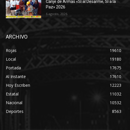
Canje de Armas «Sí al Desarme, Sí a la
Paz» 2026
6 agosto, 2026
ARCHIVO
Rojas
19610
Local
19180
Portada
17675
Al Instante
17610
Hoy Escriben
12223
Estatal
11032
Nacional
10532
Deportes
8563