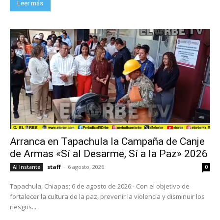
Leer más
Arranca en Tapachula la Campaña de Canje
de Armas «Sí al Desarme, Sí a la Paz» 2026
staff
-
6 agosto, 2026
Al Instante
0
Tapachula, Chiapas; 6 de agosto de 2026.- Con el objetivo de
fortalecer la cultura de la paz, prevenir la violencia y disminuir los
riesgos...