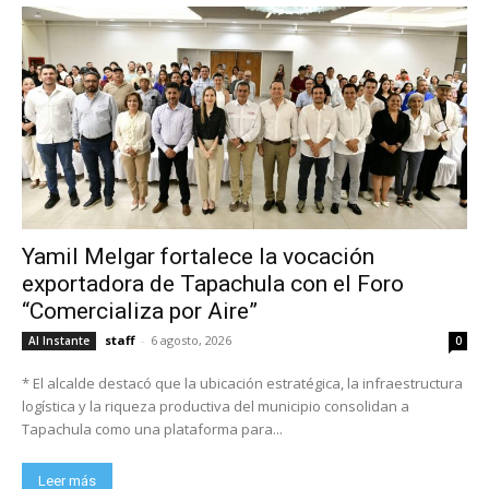
Yamil Melgar fortalece la vocación
exportadora de Tapachula con el Foro
“Comercializa por Aire”
staff
-
6 agosto, 2026
Al Instante
0
* El alcalde destacó que la ubicación estratégica, la infraestructura
logística y la riqueza productiva del municipio consolidan a
Tapachula como una plataforma para...
Leer más