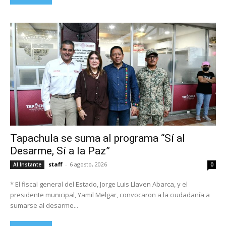
Tapachula se suma al programa “Sí al
Desarme, Sí a la Paz”
staff
-
6 agosto, 2026
Al Instante
0
* El fiscal general del Estado, Jorge Luis Llaven Abarca, y el
presidente municipal, Yamil Melgar, convocaron a la ciudadanía a
sumarse al desarme...