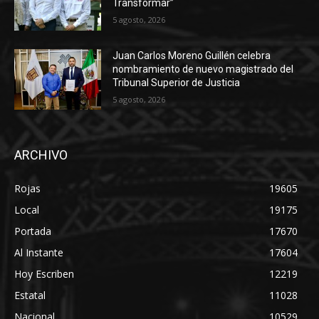
Transformar”
5 agosto, 2026
Juan Carlos Moreno Guillén celebra
nombramiento de nuevo magistrado del
Tribunal Superior de Justicia
5 agosto, 2026
ARCHIVO
Rojas
19605
Local
19175
Portada
17670
Al Instante
17604
Hoy Escriben
12219
Estatal
11028
Nacional
10529