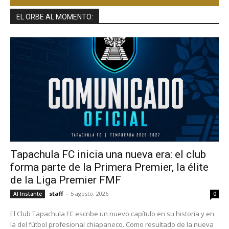
EL ORBE AL MOMENTO:
Tapachula FC inicia una nueva era: el club
forma parte de la Primera Premier, la élite
de la Liga Premier FMF
staff
-
5 agosto, 2026
Al Instante
0
El Club Tapachula FC escribe un nuevo capítulo en su historia y en
la del fútbol profesional chiapaneco. Como resultado de la nueva