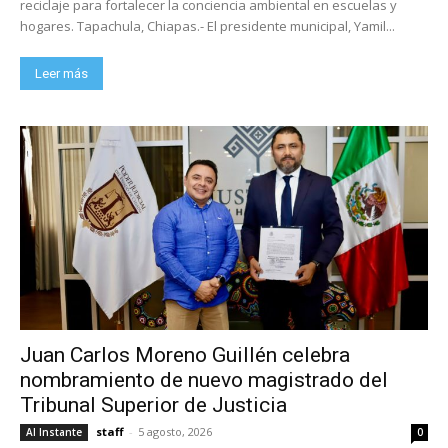
reciclaje para fortalecer la conciencia ambiental en escuelas y
hogares. Tapachula, Chiapas.- El presidente municipal, Yamil...
Leer más
Juan Carlos Moreno Guillén celebra
nombramiento de nuevo magistrado del
Tribunal Superior de Justicia
staff
-
5 agosto, 2026
Al Instante
0