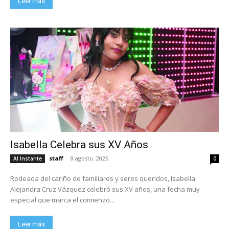
Leer más
Isabella Celebra sus XV Años
staff
-
8 agosto, 2026
Al Instante
0
Rodeada del cariño de familiares y seres queridos, Isabella
Alejandra Cruz Vázquez celebró sus XV años, una fecha muy
especial que marca el comienzo...
Leer más