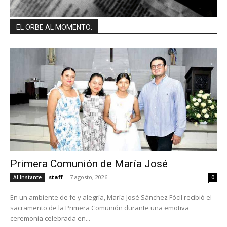
EL ORBE AL MOMENTO:
Primera Comunión de María José
staff
-
7 agosto, 2026
Al Instante
0
En un ambiente de fe y alegría, María José Sánchez Fócil recibió el
sacramento de la Primera Comunión durante una emotiva
ceremonia celebrada en...