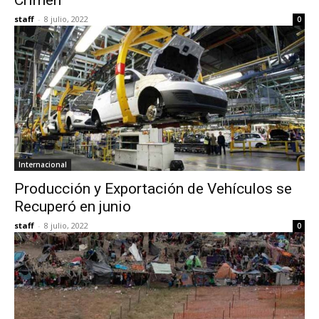
Crimen
staff
-
8 julio, 2022
0
Internacional
Producción y Exportación de Vehículos se
Recuperó en junio
staff
-
8 julio, 2022
0