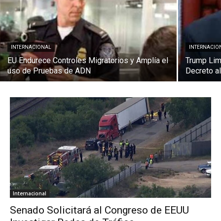
INTERNACIONAL
INTERNACIO
EU Endurece Controles Migratorios y Amplía el
Trump Lim
uso de Pruebas de ADN
Decreto al
Internacional
Senado Solicitará al Congreso de EEUU