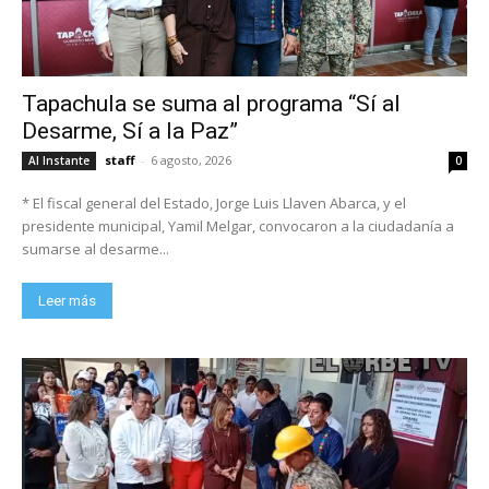
Tapachula se suma al programa “Sí al
Desarme, Sí a la Paz”
staff
-
6 agosto, 2026
Al Instante
0
* El fiscal general del Estado, Jorge Luis Llaven Abarca, y el
presidente municipal, Yamil Melgar, convocaron a la ciudadanía a
sumarse al desarme...
Leer más