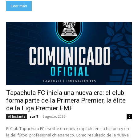
Leer más
Tapachula FC inicia una nueva era: el club
forma parte de la Primera Premier, la élite
de la Liga Premier FMF
staff
-
5 agosto, 2026
Al Instante
0
El Club Tapachula FC escribe un nuevo capítulo en su historia y en
la del fútbol profesional chiapaneco. Como resultado de la nueva