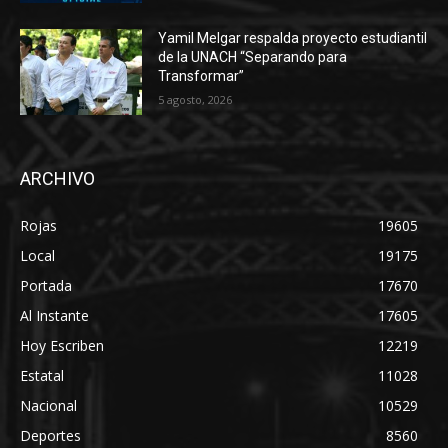
Yamil Melgar respalda proyecto estudiantil
de la UNACH “Separando para
Transformar”
5 agosto, 2026
ARCHIVO
Rojas
19605
Local
19175
Portada
17670
Al Instante
17605
Hoy Escriben
12219
Estatal
11028
Nacional
10529
Deportes
8560