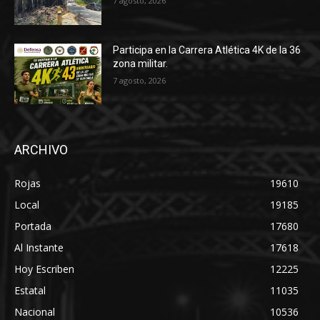
7 agosto, 2026
Participa en la Carrera Atlética 4K de la 36
zona militar.
7 agosto, 2026
ARCHIVO
Rojas
19610
Local
19185
Portada
17680
Al Instante
17618
Hoy Escriben
12225
Estatal
11035
Nacional
10536