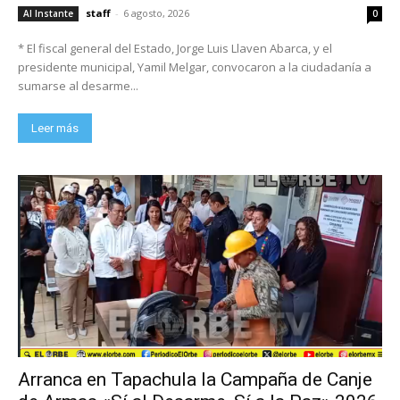
staff
-
6 agosto, 2026
Al Instante
0
* El fiscal general del Estado, Jorge Luis Llaven Abarca, y el
presidente municipal, Yamil Melgar, convocaron a la ciudadanía a
sumarse al desarme...
Leer más
Arranca en Tapachula la Campaña de Canje