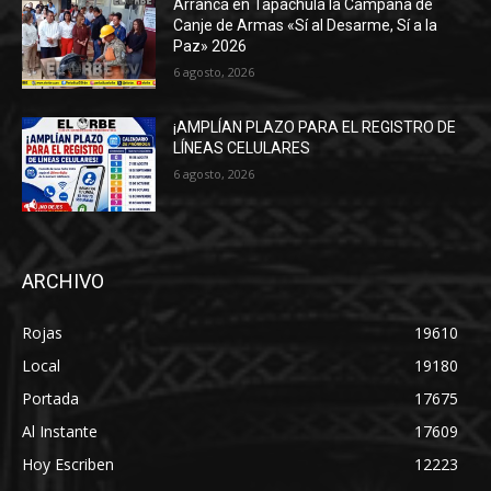
Arranca en Tapachula la Campaña de
Canje de Armas «Sí al Desarme, Sí a la
Paz» 2026
6 agosto, 2026
¡AMPLÍAN PLAZO PARA EL REGISTRO DE
LÍNEAS CELULARES
6 agosto, 2026
ARCHIVO
Rojas
19610
Local
19180
Portada
17675
Al Instante
17609
Hoy Escriben
12223