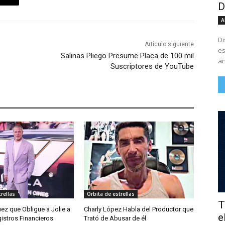
D
A
Di
Artículo siguiente
es
Salinas Pliego Presume Placa de 100 mil
añ
Suscriptores de YouTube
rellas
Orbita de estrellas
T
Juez que Obligue a Jolie a
Charly López Habla del Productor que
e
istros Financieros
Trató de Abusar de él