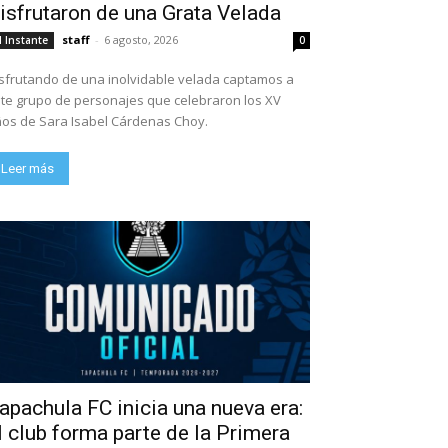
isfrutaron de una Grata Velada
staff
-
6 agosto, 2026
l Instante
0
sfrutando de una inolvidable velada captamos a
te grupo de personajes que celebraron los XV
os de Sara Isabel Cárdenas Choy.
Leer más
apachula FC inicia una nueva era:
l club forma parte de la Primera