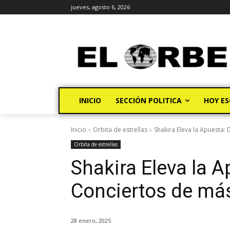
jueves, agosto 6, 2026
INICIO
SECCIÓN POLITICA
HOY ES
Inicio
Orbita de estrellas
Shakira Eleva la Apuesta:
Orbita de estrellas
Shakira Eleva la A
Conciertos de má
28 enero, 2025