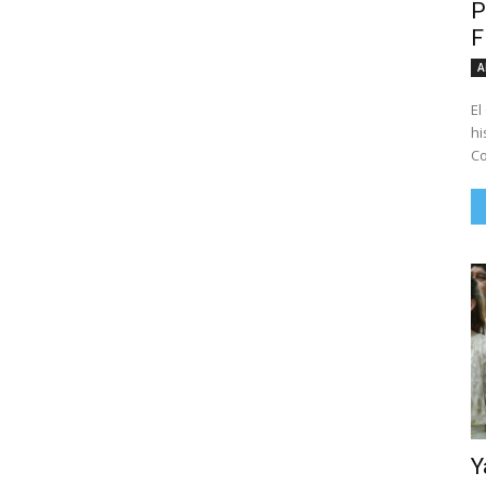
P
A
El
hi
Co
Y