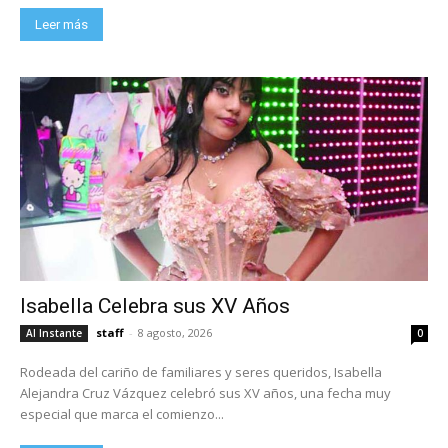
Leer más
Isabella Celebra sus XV Años
staff
-
8 agosto, 2026
Al Instante
0
Rodeada del cariño de familiares y seres queridos, Isabella
Alejandra Cruz Vázquez celebró sus XV años, una fecha muy
especial que marca el comienzo...