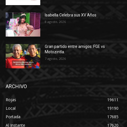
Isabella Celebra sus XV Años
8 agosto, 2026
Gran partido entre amigos: FGE vs
Motozintla.
7 agosto, 2026
ARCHIVO
Rojas
19611
Local
19190
Portada
17685
Al Instante
17620