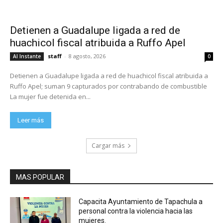
Detienen a Guadalupe ligada a red de
huachicol fiscal atribuida a Ruffo Apel
staff
-
8 agosto, 2026
Al Instante
0
Detienen a Guadalupe ligada a red de huachicol fiscal atribuida a
Ruffo Apel; suman 9 capturados por contrabando de combustible
La mujer fue detenida en...
Leer más
Cargar más
MAS POPULAR
Capacita Ayuntamiento de Tapachula a
personal contra la violencia hacia las
mujeres.