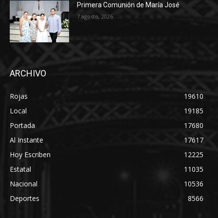
Primera Comunión de María José
7 agosto, 2026
ARCHIVO
Rojas
19610
Local
19185
Portada
17680
Al Instante
17617
Hoy Escriben
12225
Estatal
11035
Nacional
10536
Deportes
8566