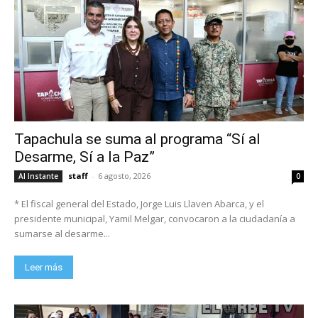
Tapachula se suma al programa “Sí al
Desarme, Sí a la Paz”
staff
-
6 agosto, 2026
Al Instante
0
* El fiscal general del Estado, Jorge Luis Llaven Abarca, y el
presidente municipal, Yamil Melgar, convocaron a la ciudadanía a
sumarse al desarme...
Leer más